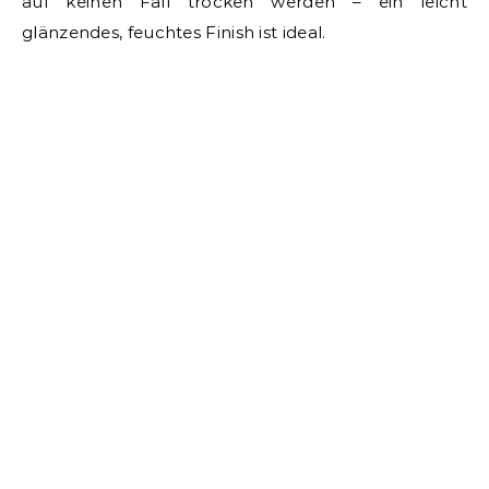
auf keinen Fall trocken werden – ein leicht
glänzendes, feuchtes Finish ist ideal.