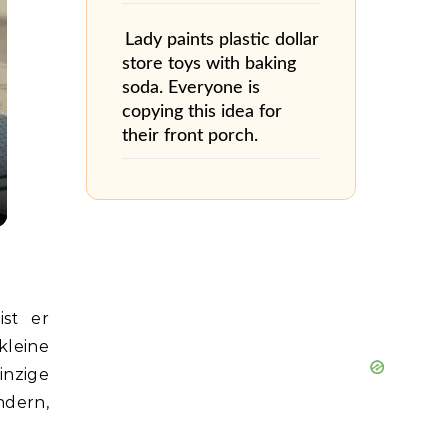
Lady paints plastic dollar
store toys with baking
soda. Everyone is
copying this idea for
their front porch.
st er
kleine
nzige
ndern,