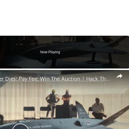
Now Playing
007 First Light - The Past Never Dies: Pay Fee: Win The Auction | Hack The Polygraph | Gameplay