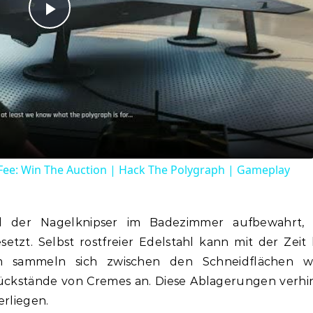
Play
Video
ay Fee: Win The Auction | Hack The Polygraph | Gameplay
 der Nagelknipser im Badezimmer aufbewahrt, i
etzt. Selbst rostfreier Edelstahl kann mit der Zeit 
em sammeln sich zwischen den Schneidflächen wi
ückstände von Cremes an. Diese Ablagerungen verhi
erliegen.