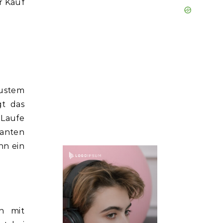
r Kauf
bustem
gt das
 Laufe
kanten
nn ein
n mit