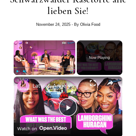
lieben Sie!
November 24, 2025
- By
Olivia Food
×
Now Playing
×
Play
Unmute
Fullscreen
Latto & Angel Reveal The Secrets To Their Heart…
Play
Watch on
Video