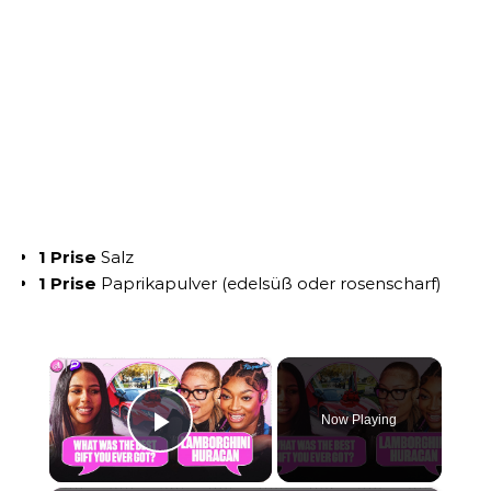
1 Prise
Salz
1 Prise
Paprikapulver (edelsüß oder rosenscharf)
×
Now Playing
Play Video