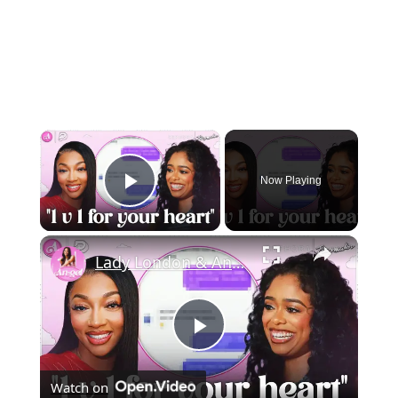
Now Playing
Play Video
Lady London & Angel Share The WORST DMs They’ve Received
Play
Watch on