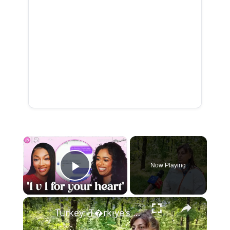
Now Playing
Play Video
Turkey: T�rkiye's distinctive oak honey eyes sweet success in global niches.