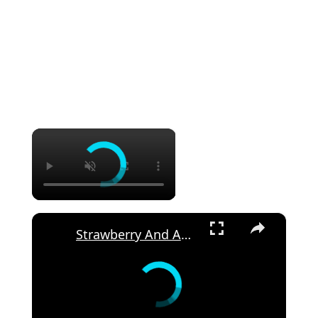
×
×
Strawberry And Apricot Parfait Recipe