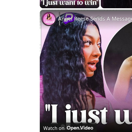
Play Video
Angel Reese Sends A Messag
Watch on