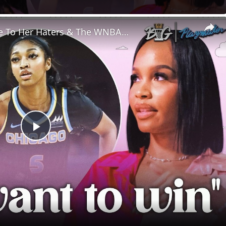
e To Her Haters & The WNBA…
Play
Video