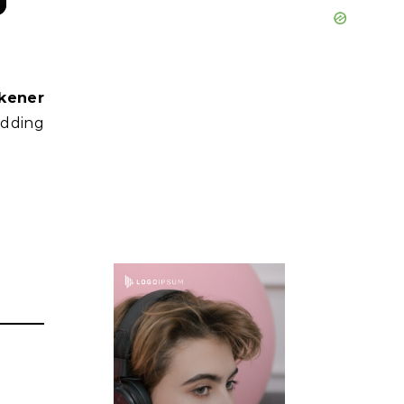
kener
udding