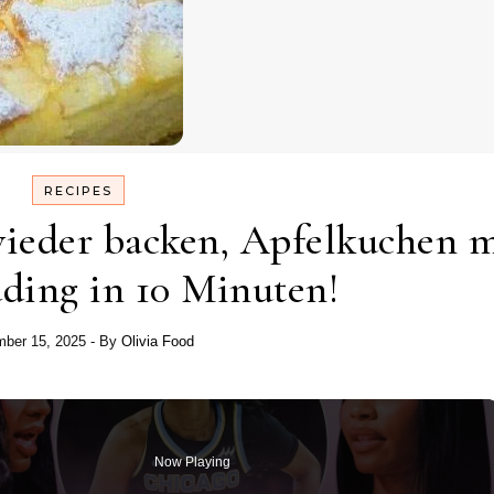
RECIPES
ieder backen, Apfelkuchen m
ding in 10 Minuten!
ber 15, 2025
- By
Olivia Food
Now Playing