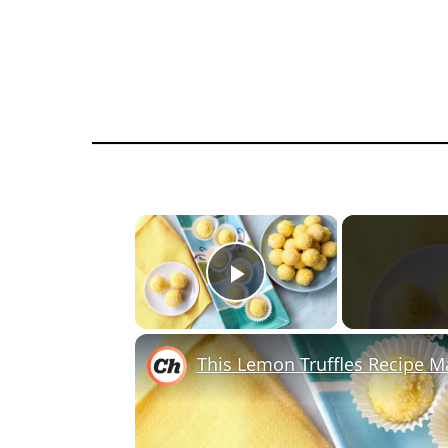
×
Play Video
This Lemon Truffles Recipe 