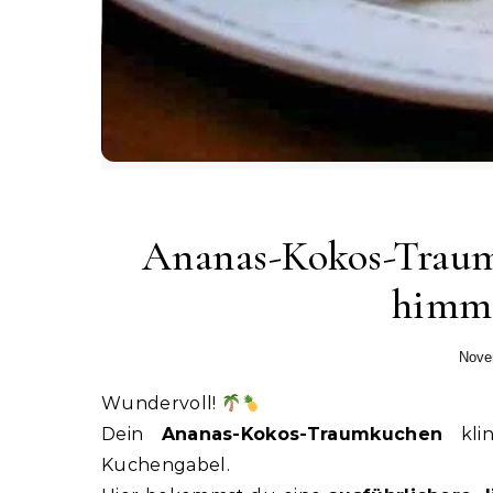
Ananas-Kokos-Traum
himml
Nove
Wundervoll!
Dein
Ananas-Kokos-Traumkuchen
klin
Kuchengabel.