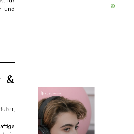
ekt für
en und
g &
führt,
aftige