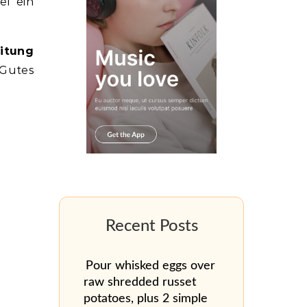
el ein
eitung
 Gutes
Pour whisked eggs over
raw shredded russet
potatoes, plus 2 simple