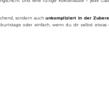
ingschicht und eine luftige Kokoshaube – jede Gab
rischend, sondern auch
unkompliziert in der Zuber
eburtstage oder einfach, wenn du dir selbst etwas