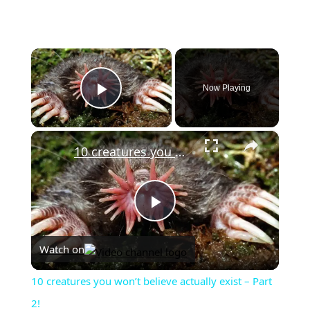
×
Now Playing
Play Video
×
10 creatures you won’t believe actually exist – Part 2!
Play
Watch on
Video
10 creatures you won’t believe actually exist – Part
2!